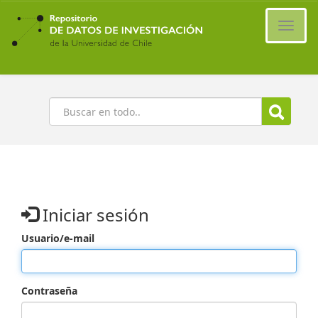
Ir
al
Cambi
contenido
naveg
principal
Buscar
Iniciar sesión
Usuario/e-mail
Contraseña