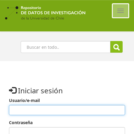
Ir
al
Cambi
contenido
naveg
principal
Buscar
Iniciar sesión
Usuario/e-mail
Contraseña