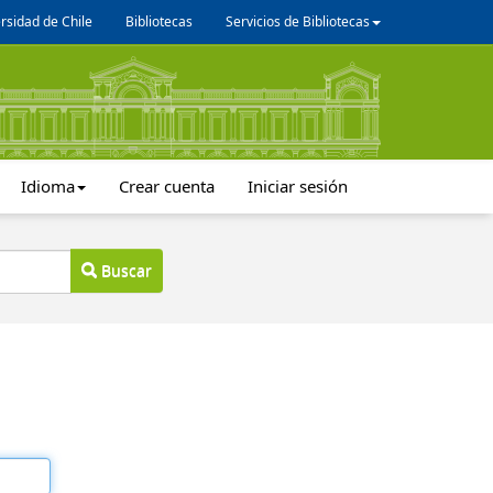
rsidad de Chile
Bibliotecas
Servicios de Bibliotecas
Idioma
Crear cuenta
Iniciar sesión
Buscar