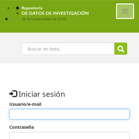
Ir
al
Cambi
contenido
naveg
principal
Buscar
Iniciar sesión
Usuario/e-mail
Contraseña