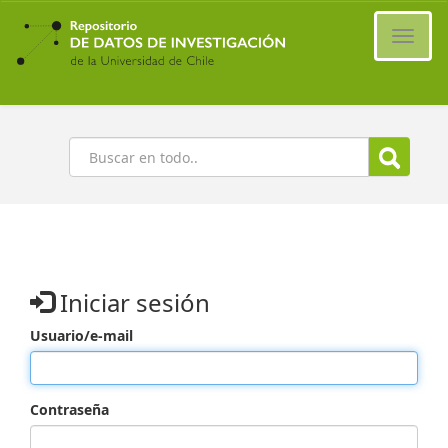
Ir
al
Cambi
contenido
naveg
principal
Buscar
Iniciar sesión
Usuario/e-mail
Contraseña