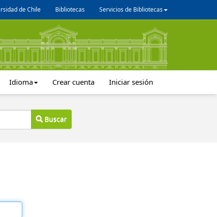
rsidad de Chile
Bibliotecas
Servicios de Bibliotecas
Idioma
Crear cuenta
Iniciar sesión
Buscar