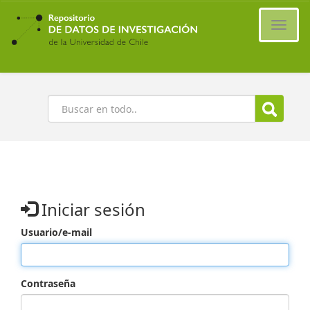
Ir
al
Cambi
contenido
naveg
principal
Buscar
Iniciar sesión
Usuario/e-mail
Contraseña