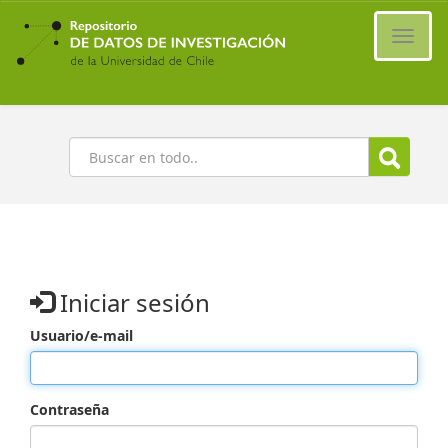
Ir
al
Cambi
contenido
naveg
principal
Buscar
Iniciar sesión
Usuario/e-mail
Contraseña