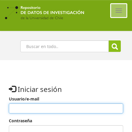
Ir
al
Cambi
contenido
naveg
principal
Buscar
Iniciar sesión
Usuario/e-mail
Contraseña