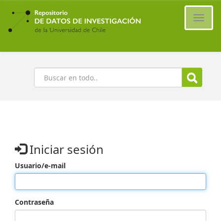
Ir
al
Cambi
contenido
naveg
principal
Buscar
Iniciar sesión
Usuario/e-mail
Contraseña