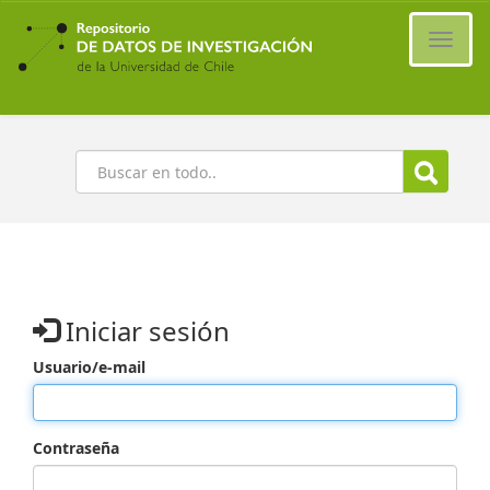
Ir
al
Cambi
contenido
naveg
principal
Buscar
Iniciar sesión
Usuario/e-mail
Contraseña