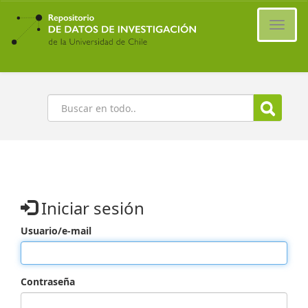
Ir
al
Cambi
contenido
naveg
principal
Buscar
Iniciar sesión
Usuario/e-mail
Contraseña