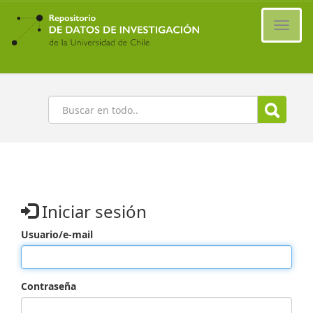
Ir
al
Cambi
contenido
naveg
principal
Buscar
Iniciar sesión
Usuario/e-mail
Contraseña