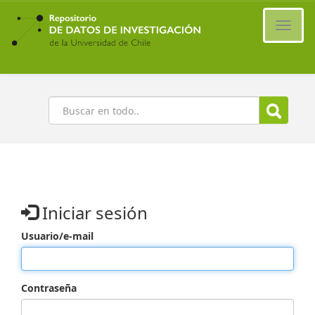
Ir
al
Cambi
contenido
naveg
principal
Buscar
Iniciar sesión
Usuario/e-mail
Contraseña