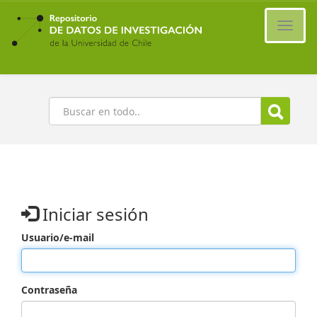
Ir
al
Cambi
contenido
naveg
principal
Buscar
Iniciar sesión
Usuario/e-mail
Contraseña