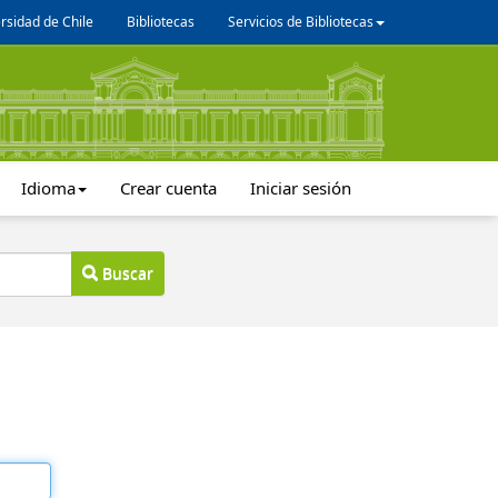
rsidad de Chile
Bibliotecas
Servicios de Bibliotecas
Idioma
Crear cuenta
Iniciar sesión
Buscar