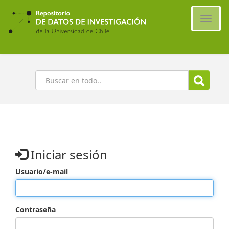
Ir
al
Cambi
contenido
naveg
principal
Buscar
Iniciar sesión
Usuario/e-mail
Contraseña