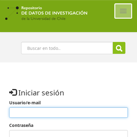
Ir
al
Cambi
contenido
naveg
principal
Buscar
Iniciar sesión
Usuario/e-mail
Contraseña