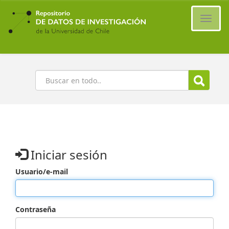
Ir
al
Cambi
contenido
naveg
principal
Buscar
Iniciar sesión
Usuario/e-mail
Contraseña