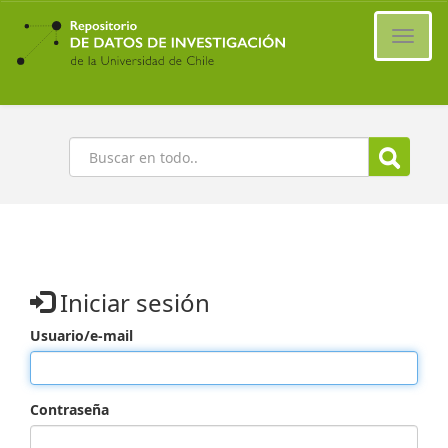
Ir
al
Cambi
contenido
naveg
principal
Buscar
Iniciar sesión
Usuario/e-mail
Contraseña