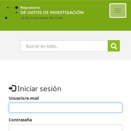
Ir
al
Cambi
contenido
naveg
principal
Buscar
Iniciar sesión
Usuario/e-mail
Contraseña