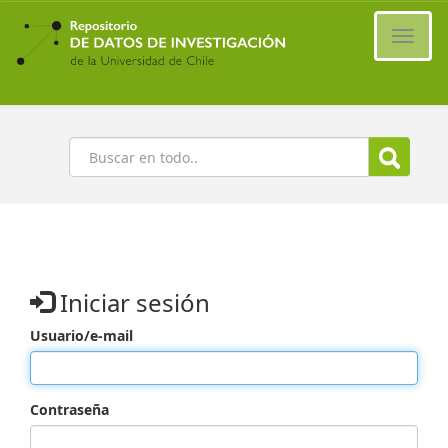
Ir
al
Cambi
contenido
naveg
principal
Buscar
Iniciar sesión
Usuario/e-mail
Contraseña