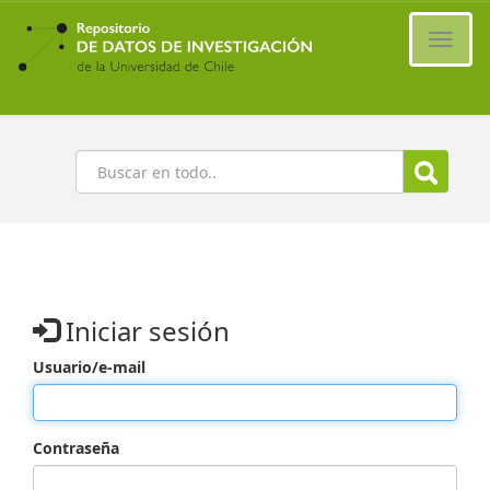
Ir
al
Cambi
contenido
naveg
principal
Buscar
Iniciar sesión
Usuario/e-mail
Contraseña