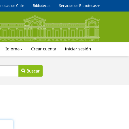
rsidad de Chile
Bibliotecas
Servicios de Bibliotecas
Idioma
Crear cuenta
Iniciar sesión
Buscar