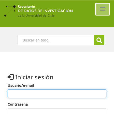
Ir
al
Cambi
contenido
naveg
principal
Buscar
Iniciar sesión
Usuario/e-mail
Contraseña