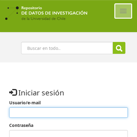
Ir
al
Cambi
contenido
naveg
principal
Buscar
Iniciar sesión
Usuario/e-mail
Contraseña