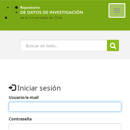
Ir
al
Cambi
contenido
naveg
principal
Buscar
Iniciar sesión
Usuario/e-mail
Contraseña