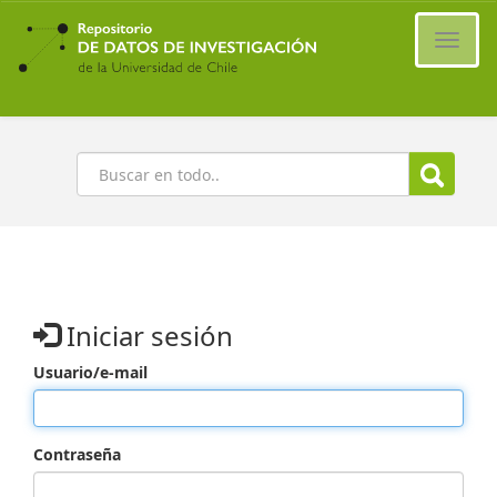
Ir
al
Cambi
contenido
naveg
principal
Buscar
Iniciar sesión
Usuario/e-mail
Contraseña