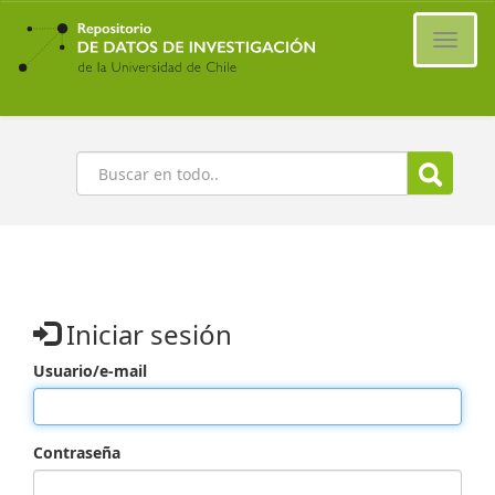
Ir
al
Cambi
contenido
naveg
principal
Buscar
Iniciar sesión
Usuario/e-mail
Contraseña