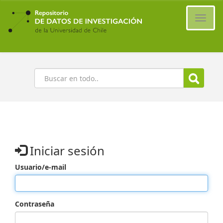
Ir
al
Cambi
contenido
naveg
principal
Buscar
Iniciar sesión
Usuario/e-mail
Contraseña