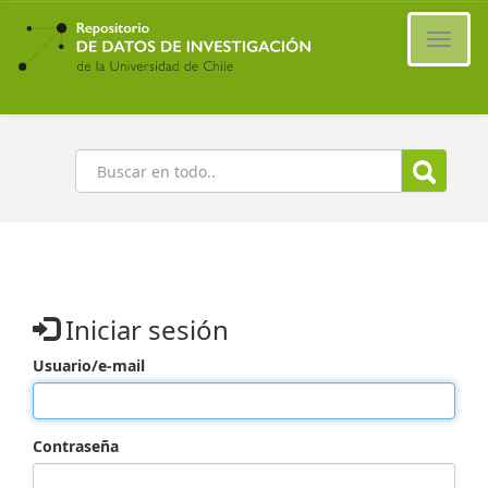
Ir
al
Cambi
contenido
naveg
principal
Buscar
Iniciar sesión
Usuario/e-mail
Contraseña