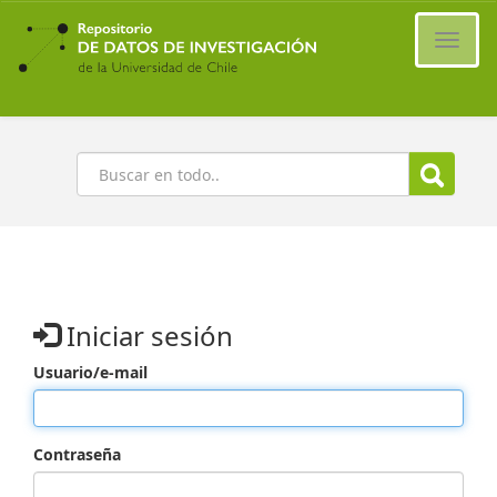
Ir
al
Cambi
contenido
naveg
principal
Buscar
Iniciar sesión
Usuario/e-mail
Contraseña