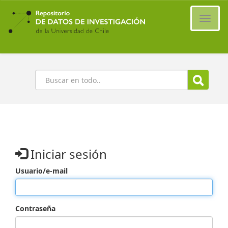
Ir
al
Cambi
contenido
naveg
principal
Buscar
Iniciar sesión
Usuario/e-mail
Contraseña