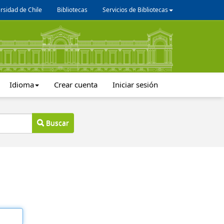
rsidad de Chile
Bibliotecas
Servicios de Bibliotecas
Idioma
Crear cuenta
Iniciar sesión
Buscar