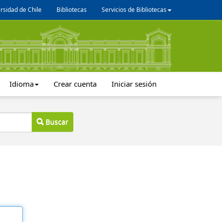
rsidad de Chile
Bibliotecas
Servicios de Bibliotecas
Idioma
Crear cuenta
Iniciar sesión
Buscar