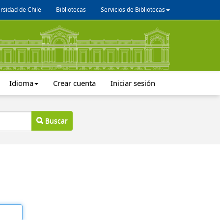
rsidad de Chile
Bibliotecas
Servicios de Bibliotecas
Idioma
Crear cuenta
Iniciar sesión
Buscar