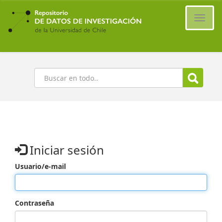
Ir
al
Cambi
contenido
naveg
principal
Buscar
Iniciar sesión
Usuario/e-mail
Contraseña