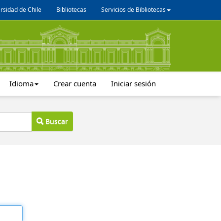
rsidad de Chile
Bibliotecas
Servicios de Bibliotecas
Idioma
Crear cuenta
Iniciar sesión
Buscar