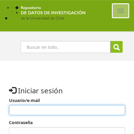
Ir
al
Cambi
contenido
naveg
principal
Buscar
Iniciar sesión
Usuario/e-mail
Contraseña