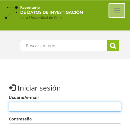
Ir
al
Cambi
contenido
naveg
principal
Buscar
Iniciar sesión
Usuario/e-mail
Contraseña