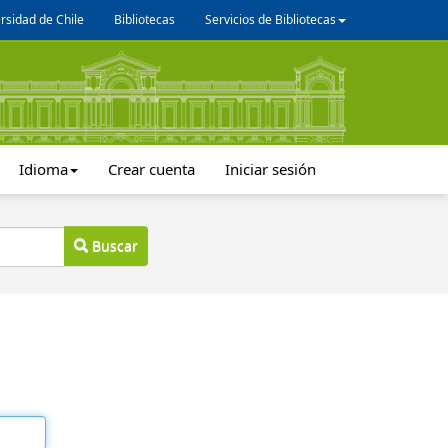
rsidad de Chile
Bibliotecas
Servicios de Bibliotecas
Idioma
Crear cuenta
Iniciar sesión
Buscar