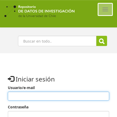
Ir
al
Cambi
contenido
naveg
principal
Buscar
Iniciar sesión
Usuario/e-mail
Contraseña