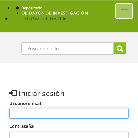
Ir
al
Cambi
contenido
naveg
principal
Buscar
Iniciar sesión
Usuario/e-mail
Contraseña