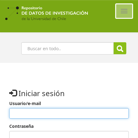
Ir
al
Cambi
contenido
naveg
principal
Buscar
Iniciar sesión
Usuario/e-mail
Contraseña