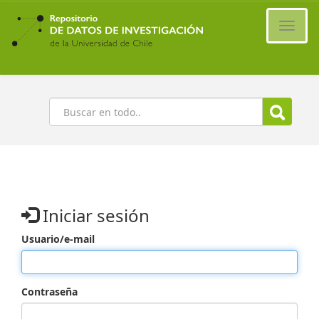
Ir
al
Cambi
contenido
naveg
principal
Buscar
Iniciar sesión
Usuario/e-mail
Contraseña