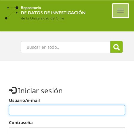
Ir
al
Cambi
contenido
naveg
principal
Buscar
Iniciar sesión
Usuario/e-mail
Contraseña