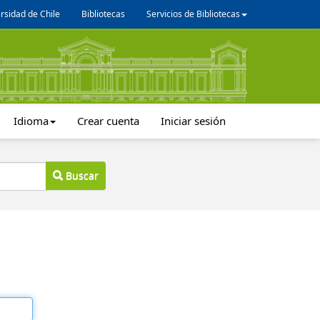
rsidad de Chile
Bibliotecas
Servicios de Bibliotecas
Idioma
Crear cuenta
Iniciar sesión
Buscar