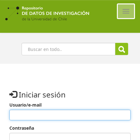
Ir
al
Cambi
contenido
naveg
principal
Buscar
Iniciar sesión
Usuario/e-mail
Contraseña