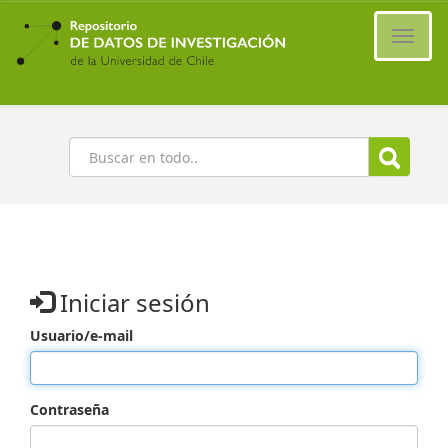
Ir
al
Cambi
contenido
naveg
principal
Buscar
Iniciar sesión
Usuario/e-mail
Contraseña