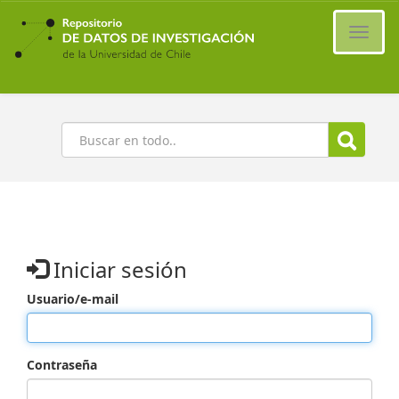
Ir
al
Cambi
contenido
naveg
principal
Buscar
Iniciar sesión
Usuario/e-mail
Contraseña